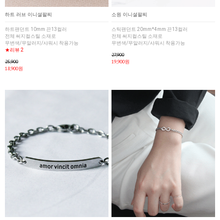
하트 러브 이니셜팔찌
소원 이니셜팔찌
하트팬던트 10mm 끈13컬러
스틱팬던트 20mm*4mm 끈13컬러
전체 써지컬스틸 소재로
전체 써지컬스틸 소재로
무변색/무알러지/샤워시 착용가능
무변색/무알러지/샤워시 착용가능
★리뷰 2
27,900
25,900
19,900원
18,900원