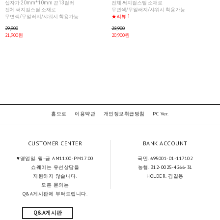
십자가 20mm*10mm 끈13컬러
전체 써지컬스틸 소재로
전체 써지컬스틸 소재로
무변색/무알러지/샤워시 착용가능
무변색/무알러지/샤워시 착용가능
★리뷰 1
29,900
28,900
21,900원
20,900원
홈으로
이용약관
개인정보취급방침
PC Ver.
CUSTOMER CENTER
BANK ACCOUNT
♥영업일. 월-금 AM11:00-PM17:00
국민. 695001-01-117102
쇼웨이는 유선상담을
농협. 312-0025-4266-31
지원하지 않습니다.
HOLDER. 김길용
모든 문의는
Q&A게시판에 부탁드립니다.
Q&A게시판