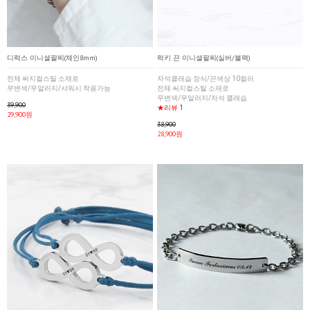
디럭스 이니셜팔찌(체인8mm)
럭키 끈 이니셜팔찌(실버/블랙)
전체 써지컬스틸 소재로
자석클래습 장식/끈색상 10컬러
무변색/무알러지/샤워시 착용가능
전체 써지컬스틸 소재로
무변색/무알러지/자석 클래습
39,900
★리뷰 1
29,900원
38,900
28,900원