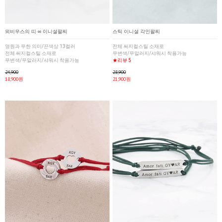
뫼비우스의 띠 ∞ 이니셜팔찌
스틱 이니셜 각인팔찌
영원과 무한 의미/끈색상 13컬러
전체 써지컬스틸 소재로
전체 써지컬스틸 소재로
무변색/무알러지/샤워시 착용가능
무변색/무알러지/샤워시 착용가능
★리뷰 5
24,900
28,900
18,900원
21,900원