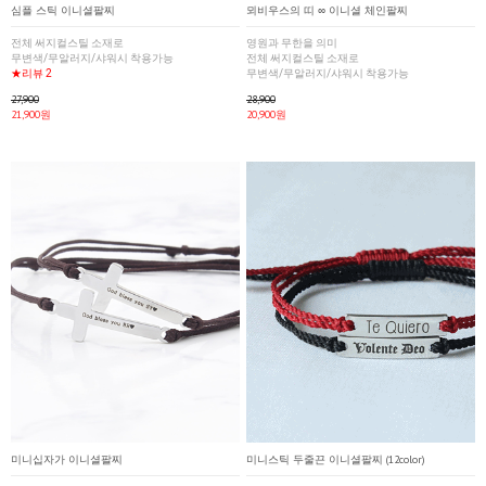
심플 스틱 이니셜팔찌
뫼비우스의 띠 ∞ 이니셜 체인팔찌
전체 써지컬스틸 소재로
영원과 무한을 의미
무변색/무알러지/샤워시 착용가능
전체 써지컬스틸 소재로
★리뷰 2
무변색/무알러지/샤워시 착용가능
27,900
28,900
21,900원
20,900원
미니십자가 이니셜팔찌
미니스틱 두줄끈 이니셜팔찌 (12color)