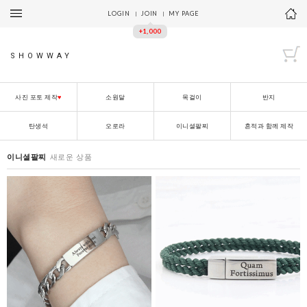
LOGIN
JOIN
MY PAGE
+1,000
SHOWWAY
사진 포토 제작
♥
소원달
목걸이
반지
탄생석
오로라
이니셜팔찌
흔적과 함께 제작
이니셜팔찌
새로운 상품