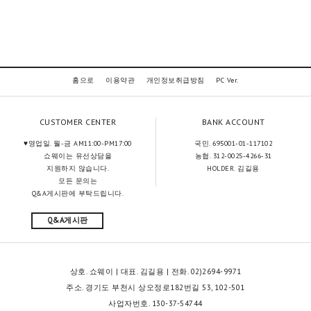
홈으로
이용약관
개인정보취급방침
PC Ver.
CUSTOMER CENTER
BANK ACCOUNT
♥영업일. 월-금 AM11:00-PM17:00
국민. 695001-01-117102
쇼웨이는 유선상담을
농협. 312-0025-4266-31
지원하지 않습니다.
HOLDER. 김길용
모든 문의는
Q&A게시판에 부탁드립니다.
Q&A게시판
상호. 쇼웨이 | 대표. 김길용 | 전화. 02)2694-9971
주소. 경기도 부천시 상오정로182번길 53, 102-501
사업자번호. 130-37-54744