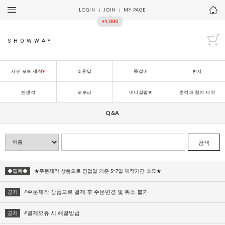
LOGIN
JOIN
MY PAGE
+1,000
SHOWWAY
사진 포토 제작
♥
소원달
목걸이
반지
탄생석
오로라
이니셜팔찌
흔적과 함께 제작
Q&A
검색
◆필독◆
★주문제작 상품으로 영업일 기준 5~7일 제작기간 소요★
#주문제작 상품으로 결제 후 주문변경 및 취소 불가
공지
#결제오류 시 해결방법
공지