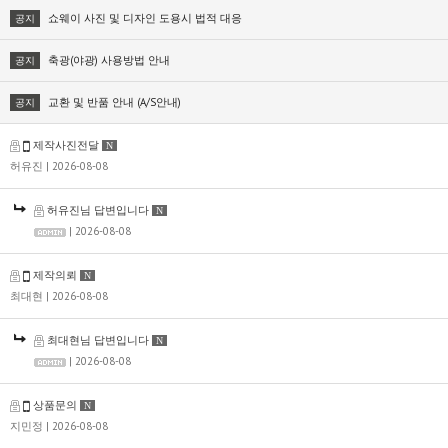
쇼웨이 사진 및 디자인 도용시 법적 대응
공지
축광(야광) 사용방법 안내
공지
교환 및 반품 안내 (A/S안내)
공지
제작사진전달
N
허유진
| 2026-08-08
허유진님 답변입니다
N
| 2026-08-08
제작의뢰
N
최대현
| 2026-08-08
최대현님 답변입니다
N
| 2026-08-08
상품문의
N
지민정
| 2026-08-08