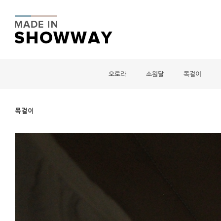
오로라
소원달
목걸이
목걸이