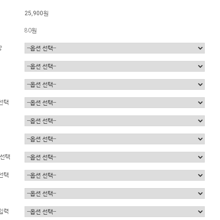
25,900원
80원
상
선택
입선택
선택
입력