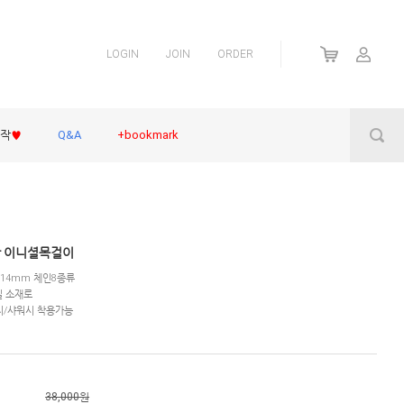
LOGIN
JOIN
ORDER
제작
♥
Q&A
+bookmark
광 이니셜목걸이
/14mm 체인8종류
틸 소재로
지/샤워시 착용가능
38,000원