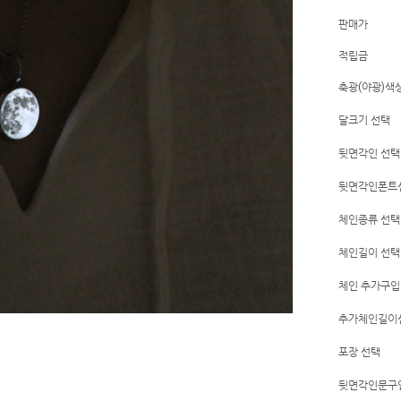
판매가
적립금
축광(야광)색
달크기 선택
뒷면각인 선택
뒷면각인폰트
체인종류 선택
체인길이 선택
체인 추가구
추가체인길이
포장 선택
뒷면각인문구