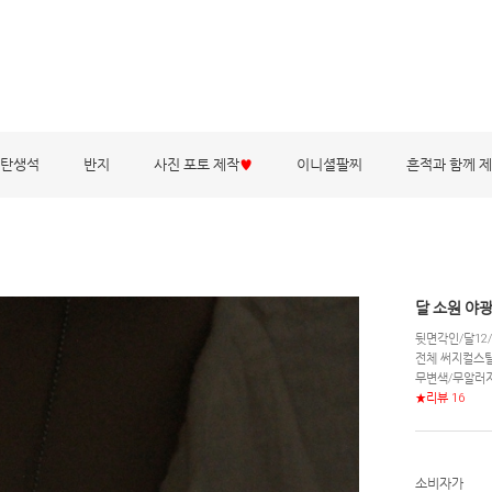
탄생석
반지
사진 포토 제작
♥
이니셜팔찌
흔적과 함께 
달 소원 야
뒷면각인/달12
전체 써지컬스
무변색/무알러
★리뷰 16
소비자가