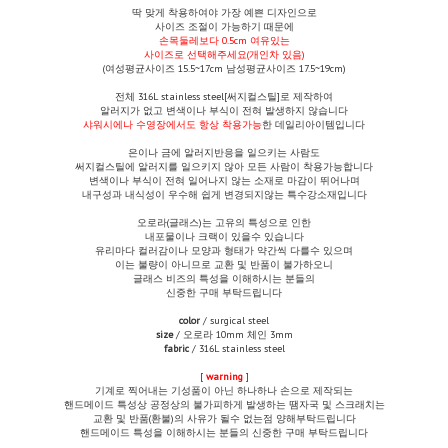
딱 맞게 착용하여야 가장 예쁜 디자인으로
사이즈 조절이 가능하기 때문에
손목둘레보다 0.5cm 여유있는
사이즈로 선택해주세요(개인차 있음)
(여성평균사이즈 15.5~17cm 남성평균사이즈 17.5~19cm)
전체
316L stainless steel[써지컬스틸]로 제작하여
알러지가 없고 변색이나 부식이 전혀 발생하지 않습니다
샤워시에나 수영장에서도 항상 착용가능
한 데일리아이템입니다
은이나 금에 알러지반응을 일으키는 사람도
써지컬스틸에 알러지를 일으키지 않아 모든 사람이 착용가능합니다
변색이나 부식이 전혀 일어나지 않는 소재로 마감이 뛰어나며
내구성과 내식성이 우수해 쉽게 변경되지않는 특수강소재입니다
오로라(글래스)는 고유의 특성으로 인한
내포물이나 크랙이 있을수 있습니다
유리마다 컬러감이나 모양과
형태가 약간씩 다를수 있으며
이는 불량이 아니므로 교환 및 반품이 불가하오니
글래스 비즈의 특성을 이해하시는 분들의
신중한 구매 부탁드립니다
color
/ surgical steel
size
/ 오로라 10mm 체인 3mm
fabric
/ 316L stainless steel
[
warning
]
기계로 찍어내는 기성품이 아닌 하나하나 손으로 제작되는
핸드메이드 특성상 공정상의 불가피하게 발생하는 땜자국 및 스크래치는
교환 및 반품(환불)의 사유가 될수 없는점 양해부탁드립니다
핸드메이드 특성을 이해하시는 분들의 신중한 구매 부탁드립니다