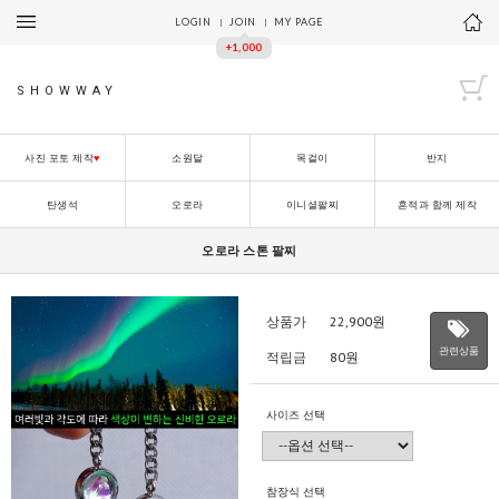
LOGIN
JOIN
MY PAGE
+1,000
SHOWWAY
사진 포토 제작
♥
소원달
목걸이
반지
탄생석
오로라
이니셜팔찌
흔적과 함께 제작
오로라 스톤 팔찌
상품가
22,900
원
관련상품
적립금
80원
사이즈 선택
참장식 선택