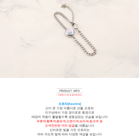
오로라[
Aaurora
]
신이 준 가장 아름다운 선물, 오로라
지구상에서 가장 경이로운 풍경으로
태양의 작용이 활발할수록 생동감있는 모습을 보입니다
푸른색,황록색,붉은색,오렌지색,보라색,핑크색 등
오색찬란한 여러 빛깔
을 내뿜습니다
신비로운 빛을 가진 오로라는
여러 각도와 빛에 따라 다양한 색감을 보입니다