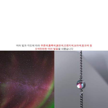
여러 빛과 각도에 따라
푸른색,황록색,붉은색,오렌지색,보라색,핑크색 등
오색찬란한 여러 빛깔
을 내뿜습니다