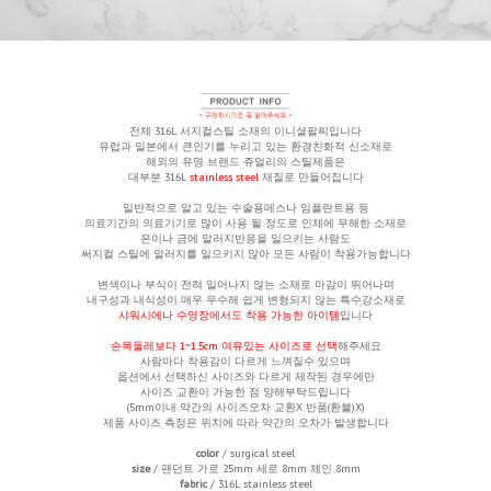
전체 316L 서지컬스틸 소재의 이니셜팔찌입니다
유럽과 일본에서
큰인기를 누리고 있는 환경친화적 신소재로
해외의 유명 브랜드 쥬얼리의 스틸제품은
대부분 316L
stainless steel
재질로 만들어집니다
일반적으로 알고 있는 수술용메스나 임플란트용 등
의료기간의 의료기기로 많이 사용 될 정도로 인체에 무해한 소재로
은이나 금에 알러지반응을 일으키는 사람도
써지컬 스틸에
알러지를 일으키지 않아 모든 사람이 착용가능
합니다
변색이나 부식이 전혀 일어나지 않는 소재
로 마감이 뛰어나며
내구성과 내식성이 매우 우수해 쉽게 변형되지 않는 특수강소재로
샤워시에나 수영장에서도 착용 가능
한 아이템
입니다
손목둘레보다 1~1.5cm 여유있는 사이즈로 선택
해주세요
사람마다 착용감이 다르게 느껴질수 있으며
옵션에서 선택하신 사이즈와 다르게 제작된 경우에만
사이즈 교환이 가능한 점 양해부탁드립니다
(5mm이내 약간의 사이즈오차 교환X 반품(환불)X)
제품 사이즈 측정은 위치에 따라 약간의 오차가 발생합니다
color
/ surgical steel
size
/ 팬던트 가로 25mm 세로 8mm 체인 8mm
fabric
/ 316L stainless steel