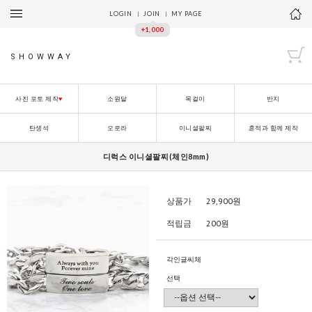
LOGIN
JOIN
MY PAGE
+1,000
SHOWWAY
사진 포토 제작
♥
소원달
목걸이
반지
탄생석
오로라
이니셜팔찌
흔적과 함께 제작
디럭스 이니셜팔찌(체인8mm)
상품가
29,900
원
적립금
200원
각인글씨체
선택