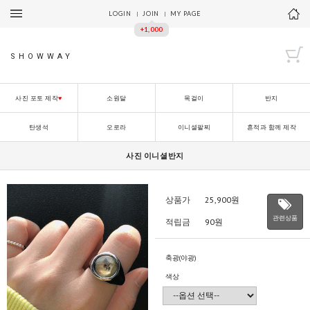
LOGIN
JOIN
MY PAGE
+1,000
SHOWWAY
사진 포토 제작
♥
소원달
목걸이
반지
탄생석
오로라
이니셜팔찌
흔적과 함께 제작
사진 이니셜반지
상품가
25,900
원
관련상품
적립금
90원
축광(야광)
색상