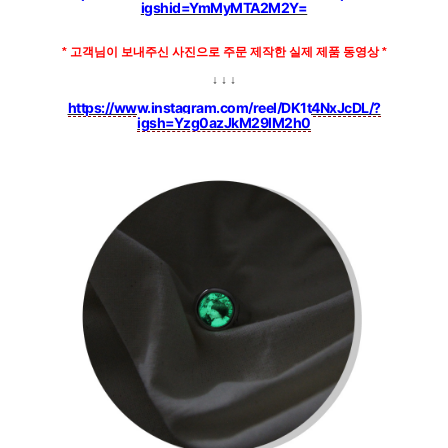
igshid=YmMyMTA2M2Y=
* 고객님이 보내주신 사진으로
주문 제작한 실제 제품 동영상 *
↓ ↓ ↓
https://www.instagram.com/reel/DK1t4NxJcDL/?
igsh=Yzg0azJkM29lM2h0