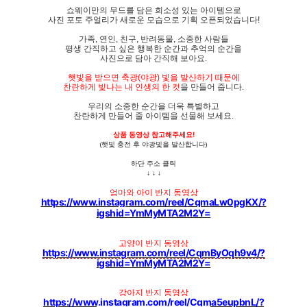
쇼웨이만의 무드를 담은 희소성 있는 아이템으로
사진 포토 주얼리가 새로운 모습으로 기획 오픈되었습니다!
가족, 연인, 친구, 반려동물, 소중한 사람들
평생 간직하고 싶은 행복한 순간과 추억의 순간을
사진으로 담아 간직해 보아요.
햇빛을 받으면 축광(야광) 빛을 발산하기 때문에
찬란하게 빛나는 내 인생의 한 컷
을 만들어 줍니다.
우리의 소중한 순간을 더욱 특별하고
찬란하게 만들어 줄 아이템을 선물해 보세요.
상품 동영상 참고해주세요!
(햇빛 충전 후 야광빛을 발산합니다)
하단 주소 클릭
↓ ↓ ↓
엄마와 아이 반지 동영상
https://www.instagram.com/reel/CqmaLw0pgKX/?
igshid=YmMyMTA2M2Y=
고양이 반지 동영상
https://www.instagram.com/reel/CqmByOqh9v4/?
igshid=YmMyMTA2M2Y=
강아지 반지 동영상
https://www.instagram.com/reel/Cqma5eupbnL/?