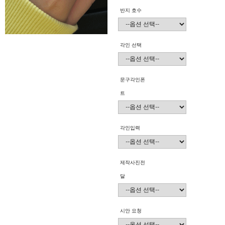
반지 호수
각인 선택
문구각인폰
트
각인입력
제작사진전
달
시안 요청