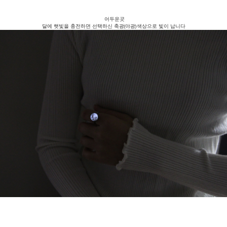
어두운곳
달에 햇빛을 충전하면 선택하신 축광(야광)색상으로 빛이 납니다