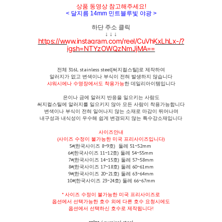
상품 동영상 참고해주세요!
< 달지름 14mm 민트블루빛 야광 >
하단 주소 클릭
↓ ↓ ↓
https://www.instagram.com/reel/CuVhKxLhLx-/?
igsh=NTYzOWQzNmJjMA==
전체
316L stainless steel[써지컬스틸]로 제작하여
알러지가 없고 변색이나 부식이 전혀 발생하지 않습니다
샤워시에나 수영장에서도 착용가능
한 데일리아이템입니다
은이나 금에 알러지 반응을 일으키는 사람도
써지컬스틸에 알러지를 일으키지 않아 모든 사람이 착용가능합니다
변색이나 부식이 전혀 일어나지 않는 소재로 마감이 뛰어나며
내구성과 내식성이 우수해 쉽게 변경되지 않는 특수강소재입니다
사이즈안내
(사이즈 수정이 불가능한 미국 프리사이즈입니다)
5#(한국사이즈 8~9호) 둘레 51~52mm
6#(한국사이즈 11~12호) 둘레 54~55mm
7#(한국사이즈 14~15호) 둘레 57~58mm
8#(한국사이즈 17~18호) 둘레 60~61mm
9#(한국사이즈 20~21호) 둘레 63~64mm
10#(한국사이즈 23~24호) 둘레 66~67mm
*
사이즈 수정이 불가능한 미국 프리사이즈로
옵션에서 선택가능한 호수 외에 다른 호수 요청시에도
옵션에서 선택하신 호수로 제작됩니다!