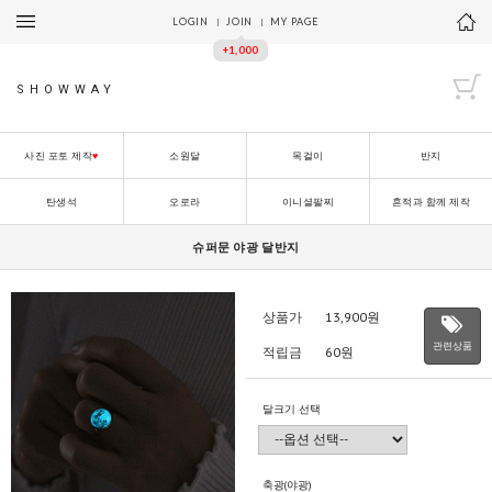
LOGIN
JOIN
MY PAGE
+1,000
SHOWWAY
사진 포토 제작
♥
소원달
목걸이
반지
탄생석
오로라
이니셜팔찌
흔적과 함께 제작
슈퍼문 야광 달반지
상품가
13,900
원
관련상품
적립금
60원
달크기 선택
축광(야광)