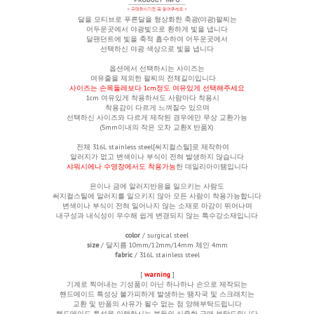
달을 모티브로 푸른달을 형상화한 축광(야광)팔찌는
어두운곳에서 야광빛으로 환하게 빛을 냅니다
달팬던트에 빛을 축적 흡수하여 어두운곳에서
선택하신 야광
색상으로 빛을 냅니다
옵션에서 선택하시는 사이즈는
여유줄을 제외한
팔찌의 전체길이입니다
사이즈는 손목둘레보다 1cm정도 여유있게 선택해주세요
1cm 여유있게 착용하셔도 사람마다 착용시
착용감이 다르게 느껴질수 있으며
선택하신 사이즈와 다르게 제작된 경우에만 무상 교환가능
(5mm이내의 작은 오차 교환X 반품X)
전체 316L stainless steel[써지컬스틸]로 제작하여
알러지가 없고 변색이나 부식이 전혀 발생하지 않습니다
샤워시에나 수영장에서도 착용가능
한 데일리아이템입니다
은이나 금에 알러지반응을 일으키는 사람도
써지컬스틸에 알러지를 일으키지 않아 모든 사람이 착용가능합니다
변색이나 부식이 전혀 일어나지 않는 소재로 마감이 뛰어나며
내구성과 내식성이 우수해 쉽게 변경되지 않는 특수강소재입니다
color
/ surgical steel
size
/ 달지름 10mm/12mm/14mm
체인 4mm
fabric
/ 316L stainless steel
[
warning
]
기계로 찍어내는 기성품이 아닌 하나하나 손으로 제작되는
핸드메이드 특성상 불가피하게 발생하는 땜자국 및 스크래치는
교환 및 반품의 사유가 될수 없는 점 양해부탁드립니다
핸드메이드 특성을 이해하시는 분들의 신중한 구매 부탁드립니다