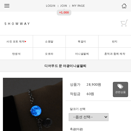
LOGIN
JOIN
MY PAGE
+1,000
SHOWWAY
사진 포토 제작
♥
소원달
목걸이
반지
탄생석
오로라
이니셜팔찌
흔적과 함께 제작
디어무드 문 야광이니셜팔찌
상품가
28,900
원
관련상품
적립금
60원
달크기 선택
축광(야광)