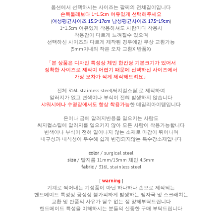
옵션에서 선택하시는 사이즈는
팔찌의 전체길이입니다
손목둘레보다 1~1.5cm 여유있게 선택해주세요
(
여성평균사이즈 15.5~17cm 남성평균사이즈 17.5~19cm
)
1~1.5cm 여유있게 착용하셔도 사람마다 착용시
착용감이 다르게 느껴질수 있으며
선택하신 사이즈와 다르게 제작된 경우에만 무상 교환가능
(5mm이내의 작은 오차 교환X 반품X)
「본 상품은 디자인 특성상 체인 한칸당 기본크기가 있어서
정확한 사이즈로 제작이 어렵기 때문에 선택하신 사이즈에서
가장 오차가 적게 제작해드려요」
전체
316L stainless steel[써지컬스틸]로 제작하여
알러지가 없고 변색이나 부식이 전혀 발생하지 않습니다
샤워시에나 수영장에서도 항상 착용가능
한 데일리아이템입니다
은이나 금에 알러지반응을 일으키는 사람도
써지컬스틸에 알러지를 일으키지 않아 모든 사람이 착용가능합니다
변색이나 부식이 전혀 일어나지 않는 소재로 마감이 뛰어나며
내구성과 내식성이 우수해 쉽게 변경되지않는 특수강소재입니다
color
/ surgical steel
size
/ 달지름 11mm/13mm
체인 4.5mm
fabric
/ 316L stainless steel
[
warning
]
기계로 찍어내는 기성품이 아닌 하나하나 손으로 제작되는
핸드메이드 특성상 공정상 불가피하게 발생하는 땜자국 및 스크래치는
교환 및 반품의 사유가 될수 없는 점 양해부탁드립니다
핸드메이드 특성을 이해하시는 분들의 신중한 구매 부탁드립니다