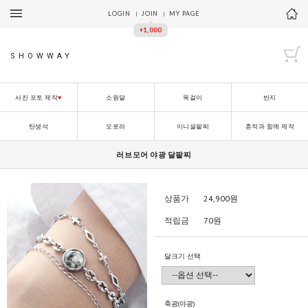
LOGIN
JOIN
MY PAGE
+1,000
SHOWWAY
사진 포토 제작
♥
소원달
목걸이
반지
탄생석
오로라
이니셜팔찌
흔적과 함께 제작
러브모어 야광 달팔찌
상품가
24,900
원
적립금
70원
달크기 선택
축광(야광)