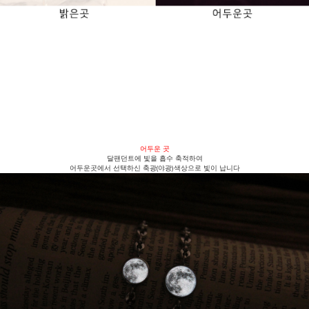
어두운 곳
달팬던트에 빛을 흡수 축적하여
어두운곳에서 선택하신 축광(야광)색상으로 빛이 납니다