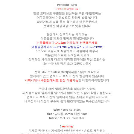
달을 모티브로 푸른달을 형상화한 축광(야광)팔찌는
어두운곳에서 야광빛으로 환하게 빛을 냅니다
달팬던트에 빛을 축적 흡수하여 어두운곳에서
선택하신 야광
색상으로 빛을 냅니다
옵션에서 선택하시는 사이즈는
여유줄을 제외한
팔찌의 전체길이입니다
손목둘레보다 1~1.5cm 여유있게 선택해주세요
(
여성평균사이즈 15.5~17cm 남성평균사이즈 17.5~19cm
)
1~1.5cm 여유있게 착용하셔도 사람마다 착용시
착용감이 다르게 느껴질수 있으며
선택하신 사이즈와 다르게 제작된 경우에만 무상 교환가능
(5mm이내의 작은 오차 교환X 반품X)
전체
316L stainless steel[써지컬스틸]로 제작하여
알러지가 없고 변색이나 부식이 전혀 발생하지 않습니다
샤워시에나 수영장에서도 항상 착용가능
한 데일리아이템입니다
은이나 금에 알러지반응을 일으키는 사람도
써지컬스틸에 알러지를 일으키지 않아 모든 사람이 착용가능합니다
변색이나 부식이 전혀 일어나지 않는 소재로 마감이 뛰어나며
내구성과 내식성이 우수해 쉽게 변경되지않는 특수강소재입니다
color
/ surgical steel
size
/ 달지름 15mm
체인 4mm
fabric
/ 316L stainless steel
[
warning
]
기계로 찍어내는 기성품이 아닌 하나하나 손으로 제작되는