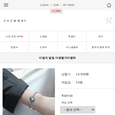
LOGIN
JOIN
MY PAGE
+1,000
SHOWWAY
사진 포토 제작
♥
소원달
목걸이
반지
탄생석
오로라
이니셜팔찌
흔적과 함께 제작
비밀의 달빛 야광별자리팔찌
상품가
24,900
원
적립금
50원
축광(야광)
색상 선택