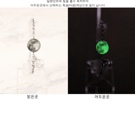
달팬던트에 빛을 흡수 축적하여
어두운곳에서 선택하신 축광(야광)색상으로 빛이 납니다