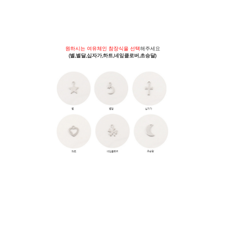
원하시는 여유체인 참장식을 선택
해주세요
(별,별달,십자가,하트,네잎클로버,초승달)