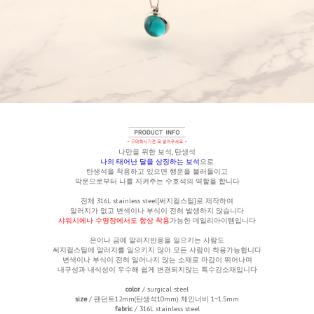
나만을 위한 보석, 탄생석
나의 태어난 달을 상징하는 보석
으로
탄생석을 착용하고 있으면 행운을 불러들이고
악운으로부터 나를 지켜주는 수호석의 역할을 합니다
전체 316L stainless steel[써지컬스틸]로 제작하여
알러지가 없고 변색이나 부식이 전혀 발생하지 않습니다
샤워시에나 수영장에서도 항상 착용
가능한 데일리아이템입니다
은이나 금에 알러지반응을 일으키는 사람도
써지컬스틸에 알러지를 일으키지 않아 모든 사람이 착용가능합니다
변색이나 부식이 전혀 일어나지 않는 소재로 마감이 뛰어나며
내구성과 내식성이 우수해 쉽게 변경되지않는 특수강소재입니다
color
/ surgical steel
size
/ 팬던트12mm(탄생석10mm)
체인너비 1~1.5mm
fabric
/ 316L stainless steel