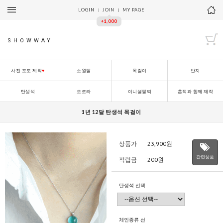
LOGIN
JOIN
MY PAGE
+1,000
SHOWWAY
사진 포토 제작
♥
소원달
목걸이
반지
탄생석
오로라
이니셜팔찌
흔적과 함께 제작
1년 12달 탄생석 목걸이
상품가
23,900
원
관련상품
적립금
200원
탄생석 선택
체인종류 선