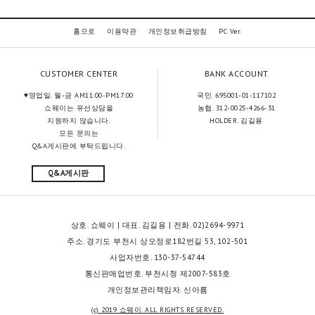
홈으로
이용약관
개인정보취급방침
PC Ver.
CUSTOMER CENTER
BANK ACCOUNT
♥영업일. 월-금 AM11:00-PM17:00
국민. 695001-01-117102
쇼웨이는 유선상담을
농협. 312-0025-4266-31
지원하지 않습니다.
HOLDER. 김길용
모든 문의는
Q&A게시판에 부탁드립니다.
Q&A게시판
상호. 쇼웨이 | 대표. 김길용 | 전화. 02)2694-9971
주소. 경기도 부천시 상오정로182번길 53, 102-501
사업자번호. 130-37-54744
통신판매업번호. 부천시청 제2007-583호
개인정보관리책임자. 신아름
(c) 2019 쇼웨이. ALL RIGHTS RESERVED.