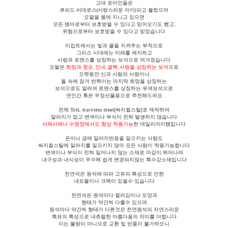
고대 로마인들은
큐피드 비데로스(사랑스러운 아이)라고 불렀으며
오팔을 몸에 지니고 있으면
모든 병마로부터 보호받을 수 있다고 믿어오기도 했고,
위험으로부터 보호받을 수 있다고 믿었습니다
이집트에서는 빛과 물을 지켜주는 부적으로
그리스 시대에는 미래를 예지하고
사랑과 로맨스를 상징하는 보석으로 여겨졌습니다
오팔은
희망과 청순, 인내, 결백, 사랑을 상징하는 보석
으로
오랫동안 신과 사람의 사랑이나
돌 속에 잠겨 반짝이는 마지막 희망을 상징하는
보석으로도 알려져
로맨스를 상징하는 유색보석으로
연인간 혹은 우정선물용으로 추천해드려요
전체
316L stainless steel[써지컬스틸]로 제작하여
알러지가 없고 변색이나 부식이 전혀 발생하지 않습니다
샤워시에나 수영장에서도 항상 착용가능
한 데일리아이템입니다
은이나 금에 알러지반응을 일으키는 사람도
써지컬스틸에 알러지를 일으키지 않아 모든 사람이 착용가능합니다
변색이나 부식이 전혀 일어나지 않는 소재로 마감이 뛰어나며
내구성과 내식성이 우수해 쉽게 변경되지않는 특수강소재입니다
천연석은 원석에 따라 고유의 특성으로 인한
내포물이나 크랙이 있을수 있습니다
천연석은 원석마다 컬러감이나 모양과
형태가 약간씩 다를수 있으며
원석마다 약간씩 형태가 다른것은 천연원석의 자연스러운
특유의 특성으로 내츄럴한 아름다움의 의미를 더합니다
이는 불량이 아니므로 교환 및 반품이 불가하오니