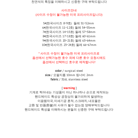
천연석의 특징을 이해하시고 신중한 구매 부탁드립니다
사이즈안내
(사이즈 수정이 불가능한 미국 프리사이즈입니다)
5#(한국사이즈 8~9호) 둘레 51~52mm
6#(한국사이즈 11~12호) 둘레 54~55mm
7#(한국사이즈 14~15호) 둘레 57~58mm
8#(한국사이즈 17~18호) 둘레 60~61mm
9#(한국사이즈 20~21호) 둘레 63~64mm
10#(한국사이즈 23~24호) 둘레 66~67mm
*
사이즈 수정이 불가능한 미국 프리사이즈로
옵션에서 선택가능한 호수 외에 다른 호수 요청시에도
옵션에서 선택하신 호수로 제작됩니다!
color
/ surgical steel
size
/ 오팔지름 10mm 링너비 2mm
fabric
/ 316L stainless steel
[
warning
]
기계로 찍어내는 기성품이 아닌 하나하나 손으로 제작되는
핸드메이드 특성상 공정상의 불가피하게 발생하는
이음땜자국, 미세기공 흔적, 스크래치, 내포물은
교환 및 반품(환불)의 사유가 될수 없는점 양해부탁드립니다
핸드메이드 특성을 이해하시는 분들의 신중한 구매 부탁드립니다