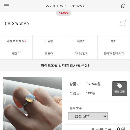
LOGIN
JOIN
MY PAGE
+1,000
SHOWWAY
사진 포토 제작
♥
소원달
목걸이
반지
탄생석
오로라
이니셜팔찌
흔적과 함께 제작
화이트오팔 반지(희망,사랑,우정)
상품가
13,900
원
관련상품
적립금
100원
반지 호수
0
원
총 상품 금액