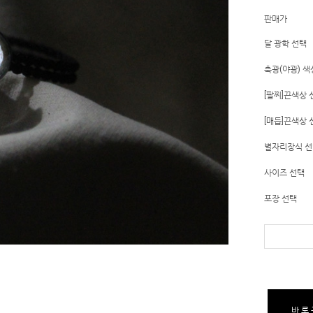
판매가
달 광학 선택
축광(야광) 색
[팔찌]끈색상 
[매듭]끈색상 
별자리장식 
사이즈 선택
포장 선택
바로