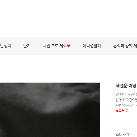
탄생석
반지
사진 포토 제작
♥
이니셜팔찌
흔적과 함께 
세렌문 야
달 14mm 끈색
전체 써지컬스
무변색/무알러
★리뷰 7
소비자가