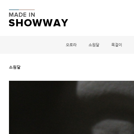
오로라
소원달
목걸이
소원달