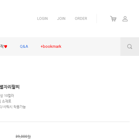
LOGIN
JOIN
ORDER
제작
♥
Q&A
+bookmark
광별자리팔찌
상 10컬러
틸 소재로
지/샤워시 착용가능
39,000원