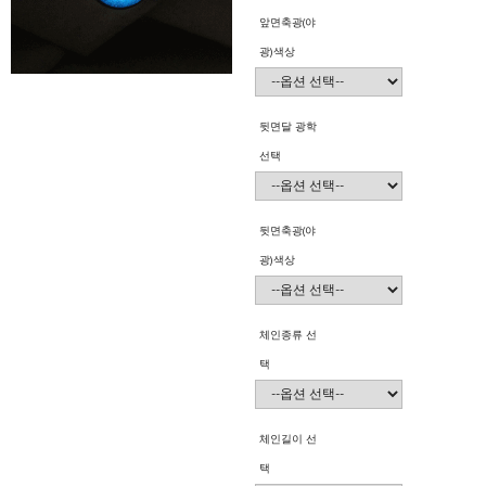
앞면축광(야
광)색상
뒷면달 광학
선택
뒷면축광(야
광)색상
체인종류 선
택
체인길이 선
택