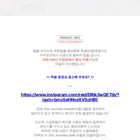
달을 모티브로 푸른달을 형상화한 축광(야광)목걸이는
어두운곳에서 야광으로 환하게 빛을 냅니다.
샤워시에나 수영장에서 항상 착용
가능한
데일리 아이템입니다.
<< 착용 동영상 참고해 주세요!! >>
↓
↓↓
https://www.instagram.com/reel/DRjk3wQETjb/?
igsh=bmx5eHNveXV5cHB5
전체
316L stainless steel[써지컬스틸]로 제작하여
알러지가 없고 변색이나 부식이 전혀 발생하지 않습니다.
신소재 고급쥬얼리 써지컬 스틸은 유럽과 일본에서
큰인기를 누리고 있는 환경친화적 신소재로
해외의 유명 브랜드 쥬얼리의 스틸제품은
대부분 이 316L stainless steel 재질로 만들어집니다.