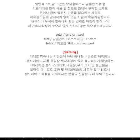
일반적으로 알고 있는 수술용메스나 임플란트용 등
의료기기로 많이 사용 될 정도로 인체에 무해한 소재로
은이나 금에 알러지 반응을 일으키는 사람도
써지컬스틸에 알러지가 없어 모든 사람이 착용가능합니다.
변색이나 부식이 일어나지 않는 소재로 마감이 뛰어나며
내구성/내식성이 우수해 쉽게 변하지 않는 특수강소재입니다.
color
/ surgical steel
size
/ 달팬던트 : 14mm 체인 : 1~2mm
fabric
/ 최고급 316L stainless steel
[ warning ]
기계로 찍어내는 기성품이 아닌 하나하나 손으로 제작되는
핸드메이드 제품 특성상 제작과정에 있어 불가피하게 발생하는
미세기공 흔적, 스크래치, 내포물, 유리 크기 및 불균형은
불량이 아니므로 교환 및 반품(환불)의 사유가 될수 없으니
핸드메이드 특성을 이해하시는 분들의 신중한 구매 부탁드립니다.