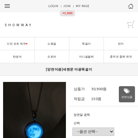
LOGIN
JOIN
MY PAGE
+1,000
SHOWWAY
사진 포토 제작
♥
소원달
목걸이
반지
탄생석
오로라
이니셜팔찌
흔적과 함께 제작
[양면야광]세렌문 야광목걸이
상품가
30,900
원
관련상품
적립금
150원
앞면달 광학
선택