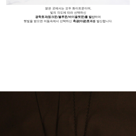
밝은 곳에서는 모두 화이트문이며,
빛의 각도에 따라 선택하신
광학효과(핑크문/블루문/바이올렛문)를 발산
하며
햇빛을 받으면 어둠속에서 선택하신
축광(야광)효과
를 발산합니다.