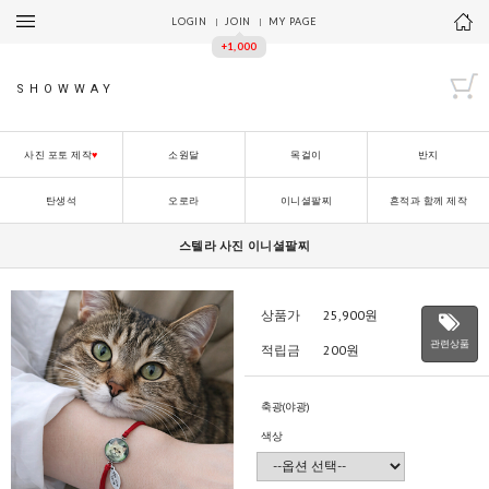
LOGIN
JOIN
MY PAGE
+1,000
SHOWWAY
사진 포토 제작
♥
소원달
목걸이
반지
탄생석
오로라
이니셜팔찌
흔적과 함께 제작
스텔라 사진 이니셜팔찌
상품가
25,900
원
관련상품
적립금
200원
축광(야광)
색상