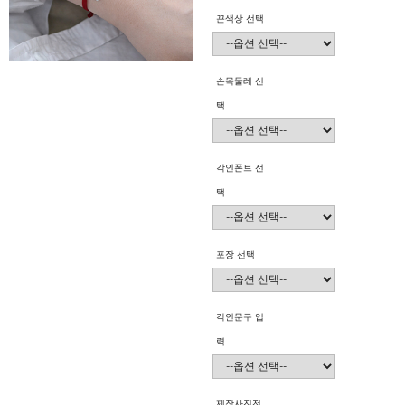
끈색상 선택
손목둘레 선
택
각인폰트 선
택
포장 선택
각인문구 입
력
제작사진전