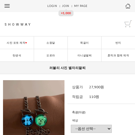
LOGIN
JOIN
MY PAGE
+1,000
SHOWWAY
사진 포토 제작
♥
소원달
목걸이
반지
탄생석
오로라
이니셜팔찌
흔적과 함께 제작
러블리 사진 별자리팔찌
상품가
27,900
원
적립금
110원
축광(야광)
색상