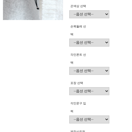
끈색상 선택
손목둘레 선
택
각인폰트 선
택
포장 선택
각인문구 입
력
제작사진전