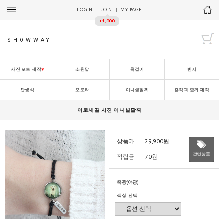
LOGIN
JOIN
MY PAGE
+1,000
SHOWWAY
사진 포토 제작
♥
소원달
목걸이
반지
탄생석
오로라
이니셜팔찌
흔적과 함께 제작
아로새길 사진 이니셜팔찌
상품가
29,900
원
관련상품
적립금
70원
축광(야광)
색상 선택