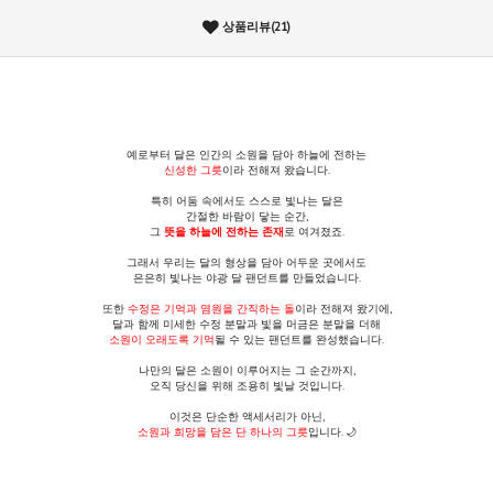
상품리뷰(21)
예로부터 달은 인간의 소원을 담아 하늘에 전하는
신성한 그릇
이라 전해져 왔습니다.
특히 어둠 속에서도 스스로 빛나는 달은
간절한 바람이 닿는 순간,
그
뜻을 하늘에 전하는 존재
로 여겨졌죠.
그래서 우리는 달의 형상을 담아 어두운 곳에서도
은은히 빛나는 야광 달 팬던트를 만들었습니다.
또한
수정은 기억과 염원을 간직하는 돌
이라 전해져 왔기에,
달과 함께 미세한 수정 분말과 빛을 머금은 분말을 더해
소원이 오래도록 기억
될 수 있는 팬던트를 완성했습니다.
나만의 달은 소원이 이루어지는 그 순간까지,
오직 당신을 위해 조용히 빛날 것입니다.
이것은 단순한 액세서리가 아닌,
소원과 희망을 담은 단 하나의 그릇
입니다. 🌙