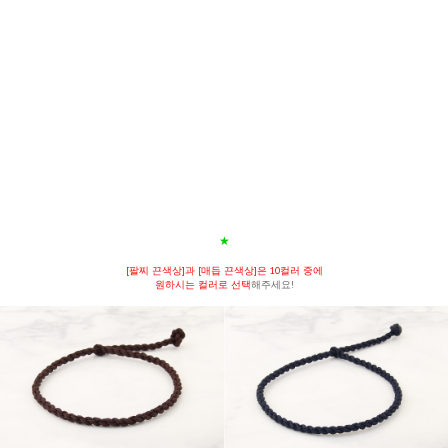
★
[팔찌 끈색상]과 [매듭 끈색상]은 10컬러 중에
원하시는 컬러로 선택
해주세요!