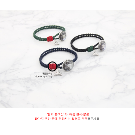
[팔찌 끈색상]과 [매듭 끈색상]은
10가지 색상 중에 원하시는 컬러로 선택
해주세요!