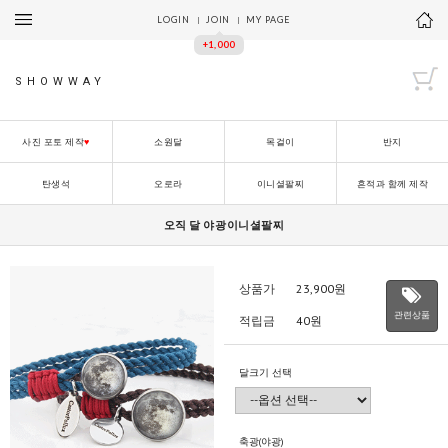
LOGIN
JOIN
MY PAGE
+1,000
SHOWWAY
사진 포토 제작
♥
소원달
목걸이
반지
탄생석
오로라
이니셜팔찌
흔적과 함께 제작
오직 달 야광이니셜팔찌
상품가
23,900
원
관련상품
적립금
40원
달크기 선택
축광(야광)