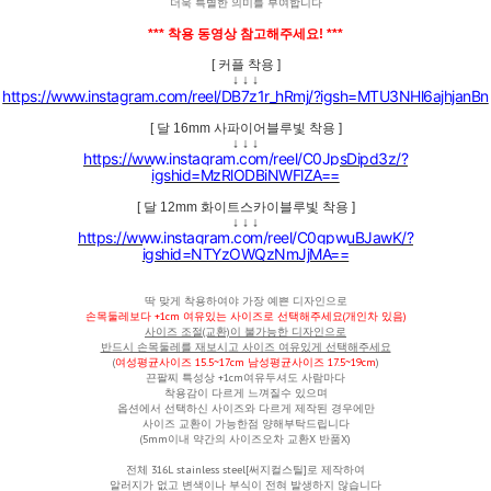
더욱 특별한 의미를 부여합니다
*** 착용 동영상 참고해주세요! ***
[ 커플 착용 ]
↓ ↓ ↓
https://www.instagram.com/reel/DB7z1r_hRmj/?igsh=MTU3NHl6ajhjanBn
[ 달 16mm 사파이어블루빛 착용 ]
↓ ↓ ↓
https://www.instagram.com/reel/C0JpsDipd3z/?
igshid=MzRlODBiNWFlZA==
[ 달 12mm 화이트스카이블루빛 착용 ]
↓ ↓ ↓
https://www.instagram.com/reel/C0gpwuBJawK/?
igshid=NTYzOWQzNmJjMA==
딱 맞게 착용하여야 가장 예쁜 디자인으로
손목둘레보다 +1cm 여유있는 사이즈로 선택해주세요(개인차 있음)
사이즈 조절(교환)이 불가능한 디자인으로
반드시 손목둘레를 재보시고 사이즈 여유있게 선택해주세요
(
여성평균사이즈 15.5~17cm 남성평균사이즈 17.5~19cm
)
끈팔찌 특성상 +1cm여유두셔도 사람마다
착용감이 다르게 느껴질수 있으며
옵션에서 선택하신 사이즈와 다르게 제작된 경우에만
사이즈 교환이 가능한점 양해부탁드립니다
(5mm이내 약간의 사이즈오차 교환X 반품X)
전체
316L stainless steel[써지컬스틸]로 제작하여
알러지가 없고 변색이나 부식이 전혀 발생하지 않습니다