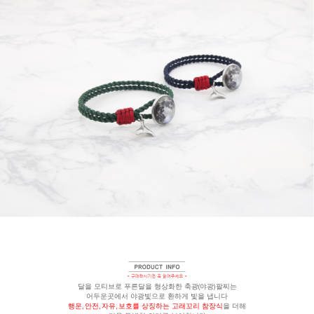
달을 모티브로 푸른달을 형상화한 축광(야광)팔찌는
어두운곳에서 야광빛으로 환하게 빛을 냅니다
행운, 안전, 자유, 보호를 상징하는 고래꼬리 참장식
을 더해