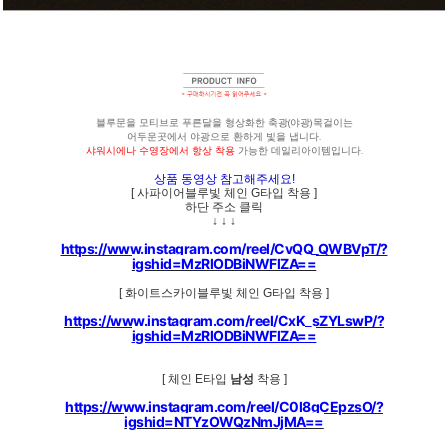
블루문을 모티브로 푸른달을 형상화한 축광(야광)목걸이는
어두운곳에서 야광으로 환하게 빛을 냅니다.
샤워시에나 수영장에서 항상 착용
가능한 데일리아이템입니다.
상품 동영상 참고해주세요!
[ 사파이어블루빛 체인 G타입 착용 ]
하단 주소 클릭
↓ ↓ ↓
https://www.instagram.com/reel/CvQQ_QWBVpT/?
igshid=MzRlODBiNWFlZA==
[ 화이트스카이블루빛 체인 G타입 착용 ]
https://www.instagram.com/reel/CxK_sZYLswP/?
igshid=MzRlODBiNWFlZA==
[ 체인 E타입
남성
착용 ]
https://www.instagram.com/reel/C0l8gCEpzsO/?
igshid=NTYzOWQzNmJjMA==