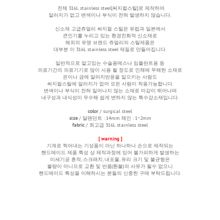
전체
316L stainless steel[써지컬스틸]로 제작하여
알러지가 없고 변색이나 부식이 전혀 발생하지 않습니다.
신소재 고급쥬얼리 써지컬 스틸은 유럽과 일본에서
큰인기를 누리고 있는 환경친화적 신소재로
해외의 유명 브랜드 쥬얼리의 스틸제품은
대부분 이 316L stainless steel 재질로 만들어집니다.
일반적으로 알고있는 수술용메스나 임플란트용 등
의료기간의 의료기기로 많이 사용 될 정도로 인체에 무해한 소재로
은이나 금에 알러지반응을 일으키는 사람도
써지컬스틸에 알러지가 없어 모든 사람이 착용가능합니다.
변색이나 부식이 전혀 일어나지 않는 소재로 마감이 뛰어나며
내구성과 내식성이 우수해 쉽게 변하지 않는 특수강소재입니다.
color
/ surgical steel
size
/ 달팬던트 : 14mm 체인 : 1~2mm
fabric
/ 최고급 316L stainless steel
[ warning ]
기계로 찍어내는 기성품이 아닌 하나하나 손으로 제작되는
핸드메이드 제품 특성 상 제작과정에 있어 불가피하게 발생하는
미세기공 흔적, 스크래치, 내포물, 유리 크기 및 불균형은
불량이 아니므로 교환 및 반품(환불)의 사유가 될수 없으니
핸드메이드 특성을 이해하시는 분들의 신중한 구매 부탁드립니다.