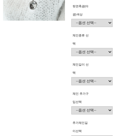
뒷면축광(야
광)색상
체인종류 선
택
체인길이 선
택
체인 추가구
입선택
추가체인길
이선택