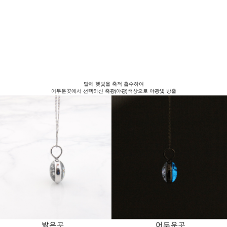
달에 햇빛을 축적 흡수하여
어두운곳에서 선택하신 축광(야광)색상으로 야광빛 방출