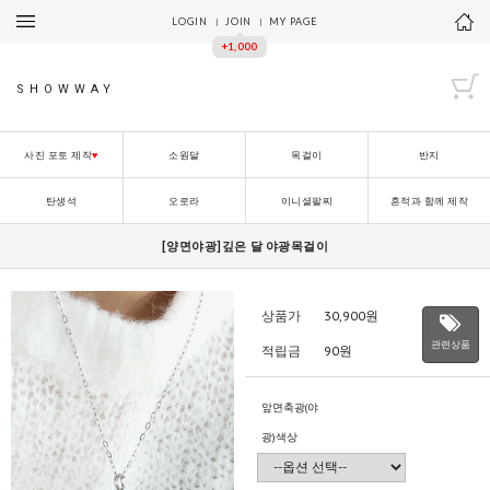
LOGIN
JOIN
MY PAGE
+1,000
SHOWWAY
사진 포토 제작
♥
소원달
목걸이
반지
탄생석
오로라
이니셜팔찌
흔적과 함께 제작
[양면야광]깊은 달 야광목걸이
상품가
30,900
원
관련상품
적립금
90원
앞면축광(야
광)색상