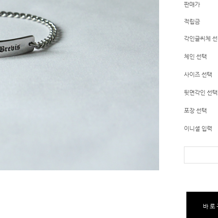
판매가
적립금
각인글씨체 
체인 선택
사이즈 선택
뒷면각인 선택
포장 선택
이니셜 입력
바로