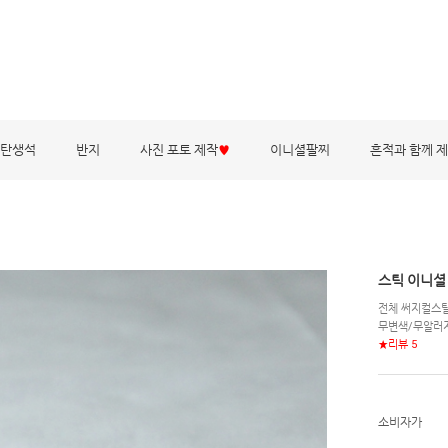
탄생석
반지
사진 포토 제작
♥
이니셜팔찌
흔적과 함께 
스틱 이니셜
전체 써지컬스
무변색/무알러
★리뷰 5
소비자가