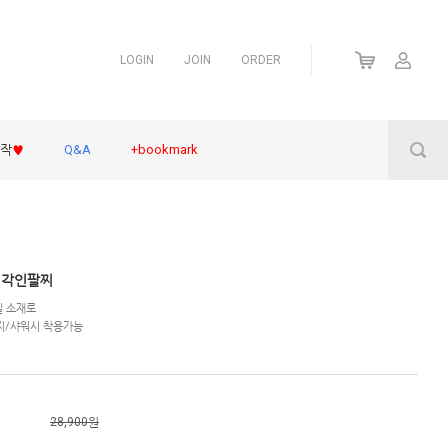
LOGIN
JOIN
ORDER
제작
♥
Q&A
+bookmark
 각인팔찌
틸 소재로
지/샤워시 착용가능
28,900원