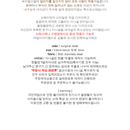
써지컬스틸에
알러지를 일으키지 않아 모든 사람이 착용가능
합니다
변색이나 부식이 전혀 일어나지 않는 소재
로 마감이 뛰어나며
내구성과 내식성이 우수해 쉽게 변경되지않는 특수강소재입니다
쇼웨이만의 스타일로 직접 디자인하고
꼼꼼하게 제작한 고퀄리티 이니셜 반지입니다
블링블링하고
세련된 멋이 나는 디자인으로
자신만의 독특한 문구나 이니셜을 새겨넣어 희소성있는 아이템입니다
샤워시에나 수영장에서도 항상 착용이 가능
한
데일리아이템으로 실물로 보시면 만족하실거예요
color
/ surgical steel
size
/ 12mm×6mm 두께 2mm
fabric
/ 316L stainless steel
initial
/ 이니셜은 한줄~두줄로 제작이 가능하며
한줄당 9글자이내로 남겨주세요(특수기호 모두 가능)
남겨주신 문구가 긴 경우에는 임의로 두줄로 나누어 제작해드려요
"주문서 작성 완료후"
옵션사항과 이니셜, 특수문자 등
모두 바르게 입력되었는지 주문서 꼭 확인해주세요!
주문제작상품으로 결제완료후 제작이 진행되면
주문변경 및 주문취소가 불가능합니다
[ warning ]
각인작업으로 인한 불가피하게 잔기스가 발생할수 있으며
서지컬스틸 반지는 소재 특성 상 사이즈 변경이 불가하오니
이로인한 교환 및 반품은 불가한 점 양해부탁드립니다