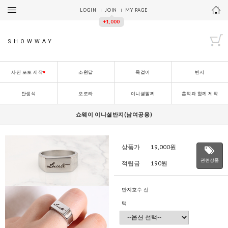
LOGIN
JOIN
MY PAGE
+1,000
SHOWWAY
사진 포토 제작
♥
소원달
목걸이
반지
탄생석
오로라
이니셜팔찌
흔적과 함께 제작
쇼웨이 이니셜반지(남여공용)
상품가
19,000
원
관련상품
적립금
190원
반지호수 선
택